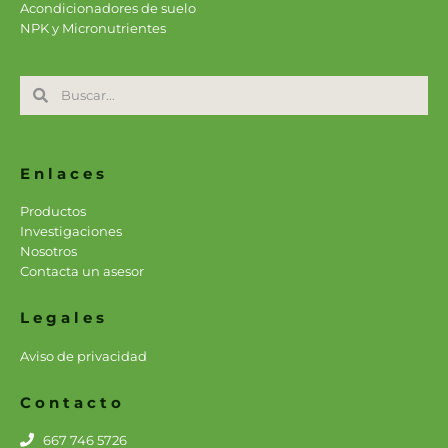
o
r
i
e
p
Acondicionadores de suelo
k
a
n
p
NPK y Micronutrientes
m
Search
Search
Enlaces
Productos
Investigaciones
Nosotros
Contacta un asesor
Legales
Aviso de privacidad
Contacto
667 746 5726