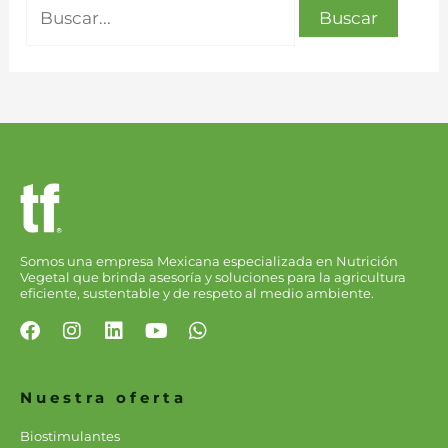
Somos una empresa Mexicana especializada en Nutrición
Vegetal que brinda asesoría y soluciones para la agricultura
eficiente, sustentable y de respeto al medio ambiente.
F
I
L
Y
W
a
n
i
o
h
c
s
n
u
a
e
t
k
t
t
Nuestra oferta
b
a
e
u
s
o
g
d
b
a
Biostimulantes