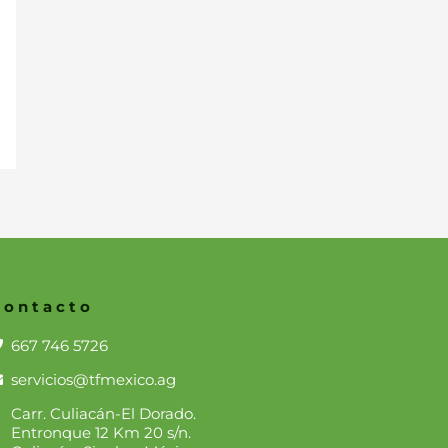
Contacto
667 746 5726
servicios@tfmexico.ag
Carr. Culiacán-El Dorado.
Entronque 12 Km 20 s/n.