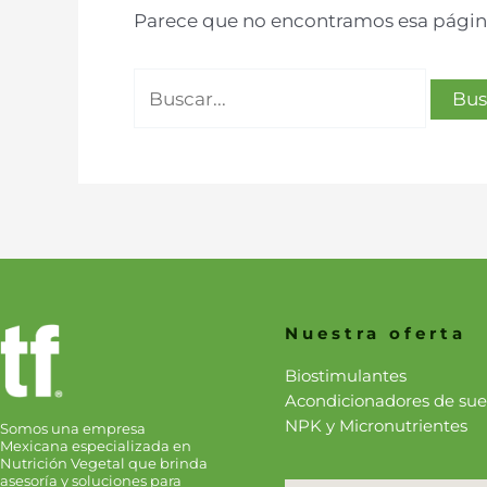
Parece que no encontramos esa página
Nuestra oferta
Biostimulantes
Acondicionadores de sue
NPK y Micronutrientes
Somos una empresa
Mexicana especializada en
Nutrición Vegetal que brinda
asesoría y soluciones para