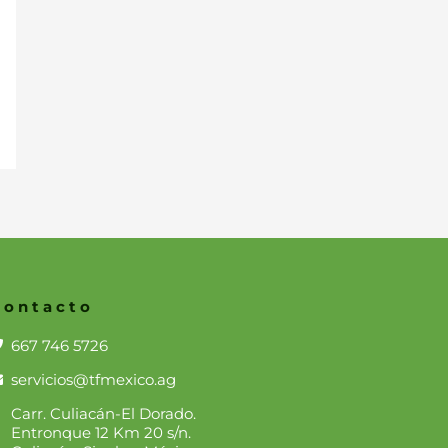
Contacto
667 746 5726
servicios@tfmexico.ag
Carr. Culiacán-El Dorado.
Entronque 12 Km 20 s/n.