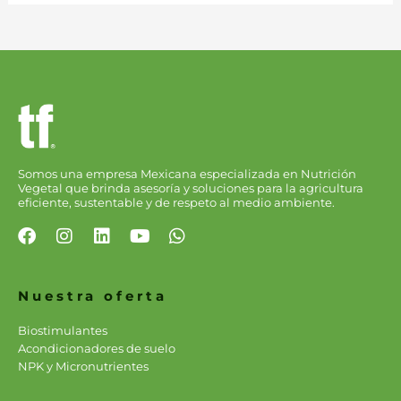
Somos una empresa Mexicana especializada en Nutrición
Vegetal que brinda asesoría y soluciones para la agricultura
eficiente, sustentable y de respeto al medio ambiente.
F
I
L
Y
W
a
n
i
o
h
c
s
n
u
a
e
t
k
t
t
Nuestra oferta
b
a
e
u
s
o
g
d
b
a
Biostimulantes
o
r
i
e
p
Acondicionadores de suelo
k
a
n
p
NPK y Micronutrientes
m