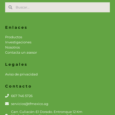
Search
Search
Enlaces
Productos
Investigaciones
Nosotros
Contacta un asesor
Legales
Aviso de privacidad
Contacto
667 746 5726
servicios@tfmexico.ag
Carr. Culiacán-El Dorado. Entronque 12 Km