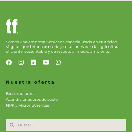
Somos una empresa Mexicana especializada en Nutrición
Vegetal que brinda asesoría y soluciones para la agricultura
eficiente, sustentable y de respeto al medio ambiente.
F
I
L
Y
W
a
n
i
o
h
c
s
n
u
a
e
t
k
t
t
Nuestra oferta
b
a
e
u
s
o
g
d
b
a
Biostimulantes
o
r
i
e
p
Acondicionadores de suelo
k
a
n
p
NPK y Micronutrientes
m
Search
Search