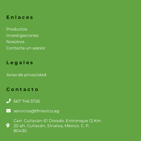
Enlaces
Productos
Investigaciones
Nosotros
Contacta un asesor
Legales
Aviso de privacidad
Contacto
667 746 5726
servicios@tfmexico.ag
Carr. Culiacán-El Dorado. Entronque 12 Km
20 s/n. Culiacán, Sinaloa, México. C. P.
80430.