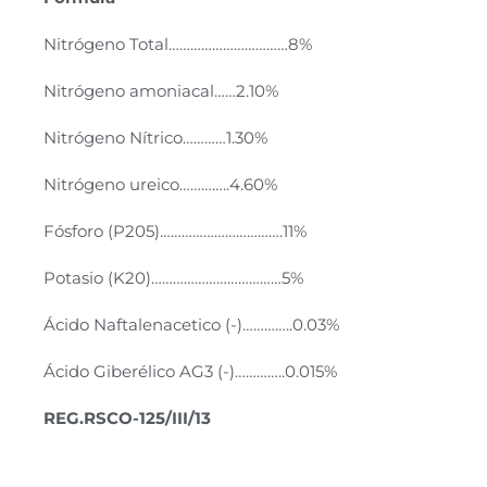
Nitrógeno Total……………………………8%
Nitrógeno amoniacal……2.10%
Nitrógeno Nítrico…………1.30%
Nitrógeno ureico…………..4.60%
Fósforo (P205)…………………………….11%
Potasio (K20)………………………………5%
Ácido Naftalenacetico (-)…………..0.03%
Ácido Giberélico AG3 (-)…………..0.015%
REG.RSCO-125/III/13
Agromil Plus (Agroenzymas) Auxigrow (FMC)
Cystar (Valent) Gapol Plus (Gapol de México)