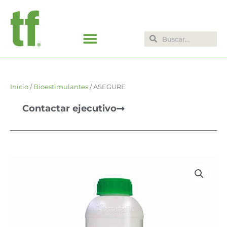
Ir
al
contenido
Search
Search
Inicio
/
Bioestimulantes
/ ASEGURE
Contactar ejecutivo