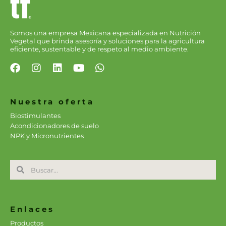
Somos una empresa Mexicana especializada en Nutrición
Vegetal que brinda asesoría y soluciones para la agricultura
eficiente, sustentable y de respeto al medio ambiente.
F
I
L
Y
W
a
n
i
o
h
c
s
n
u
a
e
t
k
t
t
Nuestra oferta
b
a
e
u
s
Biostimulantes
o
g
d
b
a
Acondicionadores de suelo
o
r
i
e
p
NPK y Micronutrientes
k
a
n
p
m
Search
Search
Enlaces
Productos