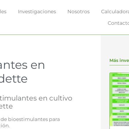
les
Investigaciones
Nosotros
Calculador
Contact
antes en
Más inve
dette
timulantes en cultivo
ette
de bioestimulantes para
ión.