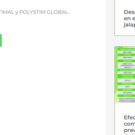
Desa
PTIMAL y POLYSTIM GLOBAL.
en e
jal
Efe
com
pre