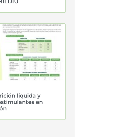
MILDIU
ición líquida y
estimulantes en
ón