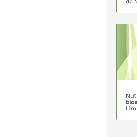
de 
Nutr
bio
Lim