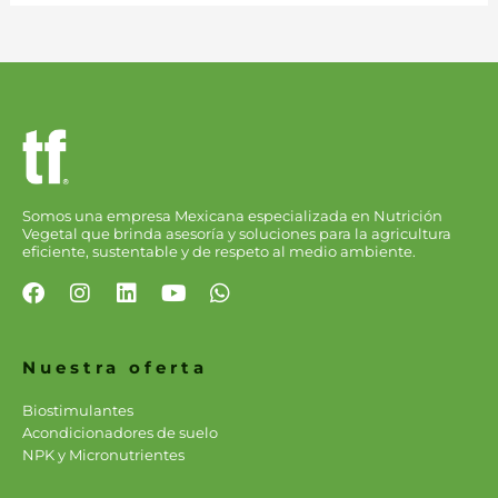
Somos una empresa Mexicana especializada en Nutrición
Vegetal que brinda asesoría y soluciones para la agricultura
eficiente, sustentable y de respeto al medio ambiente.
F
I
L
Y
W
a
n
i
o
h
c
s
n
u
a
e
t
k
t
t
Nuestra oferta
b
a
e
u
s
o
g
d
b
a
Biostimulantes
o
r
i
e
p
Acondicionadores de suelo
k
a
n
p
NPK y Micronutrientes
m