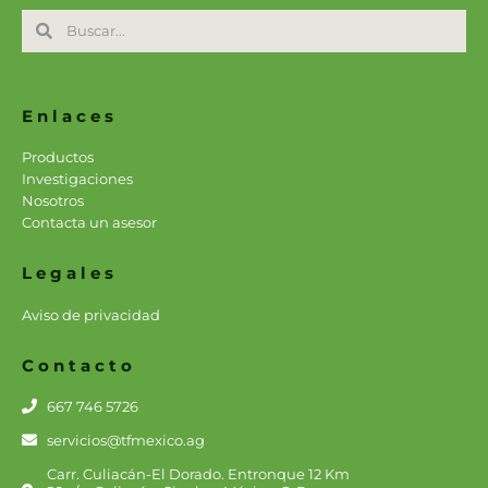
Search
Search
Enlaces
Productos
Investigaciones
Nosotros
Contacta un asesor
Legales
Aviso de privacidad
Contacto
667 746 5726
servicios@tfmexico.ag
Carr. Culiacán-El Dorado. Entronque 12 Km