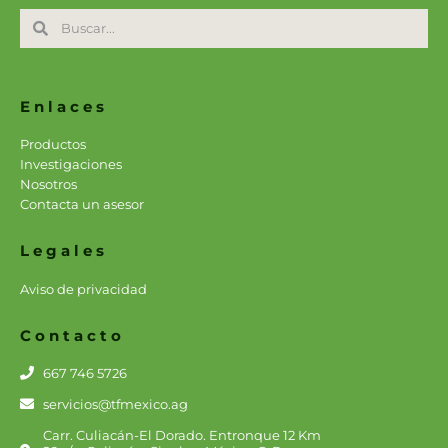
Search
Search
Enlaces
Productos
Investigaciones
Nosotros
Contacta un asesor
Legales
Aviso de privacidad
Contacto
667 746 5726
servicios@tfmexico.ag
Carr. Culiacán-El Dorado. Entronque 12 Km