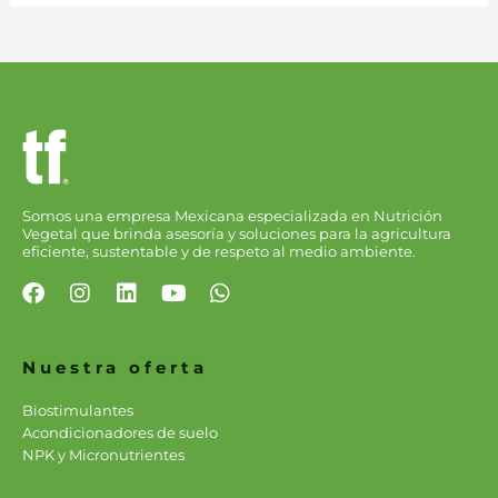
Somos una empresa Mexicana especializada en Nutrición
Vegetal que brinda asesoría y soluciones para la agricultura
eficiente, sustentable y de respeto al medio ambiente.
F
I
L
Y
W
a
n
i
o
h
c
s
n
u
a
e
t
k
t
t
Nuestra oferta
b
a
e
u
s
o
g
d
b
a
Biostimulantes
o
r
i
e
p
Acondicionadores de suelo
k
a
n
p
NPK y Micronutrientes
m