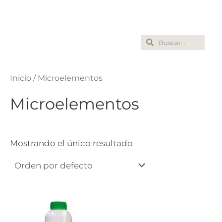
Ir
al
contenido
Search
Search
Inicio
/ Microelementos
Microelementos
Mostrando el único resultado