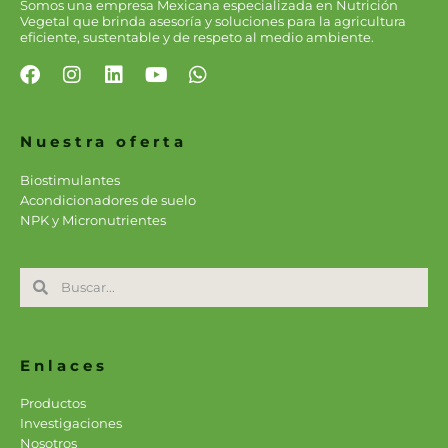
Somos una empresa Mexicana especializada en Nutrición
Vegetal que brinda asesoría y soluciones para la agricultura
eficiente, sustentable y de respeto al medio ambiente.
F
I
L
Y
W
a
n
i
o
h
c
s
n
u
a
e
t
k
t
t
Nuestra oferta
b
a
e
u
s
o
g
d
b
a
Biostimulantes
o
r
i
e
p
Acondicionadores de suelo
k
a
n
p
NPK y Micronutrientes
m
Search
Search
Enlaces
Productos
Investigaciones
Nosotros